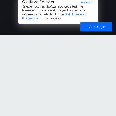
Gizlilik ve Çerezler
Anladım
Çerezler (cookie),
hlsoftware.co
web sitesini ve
hizmetlerimizi daha etkin bir şekilde sunmamızı
sağlamaktadır. Detaylı bilgi için
Gizlilik ve Çerez
Politikamızı
inceleyebilirsiniz.
Bize Ulaşın
Our Basic
Solutions
E-Commerce
ERP