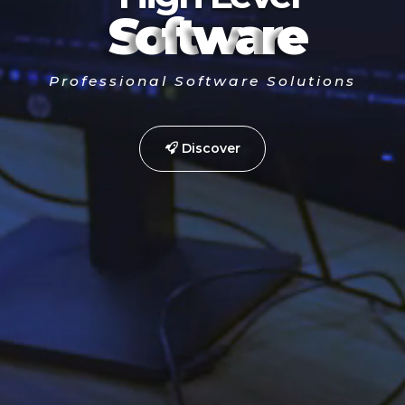
S
o
f
t
w
a
r
e
Professional Software Solutions
Discover