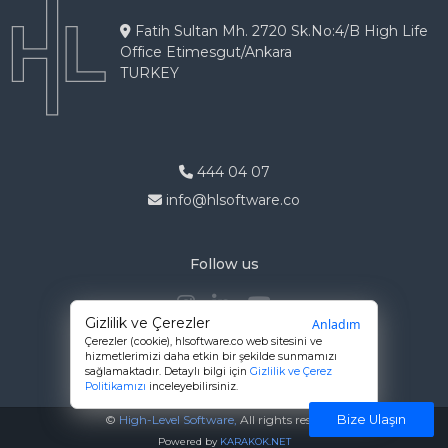
Fatih Sultan Mh. 2720 Sk.No:4/B High Life
Office Etimesgut/Ankara
TURKEY
444 04 07
info@hlsoftware.co
Follow us
Gizlilik ve Çerezler
Anladım
Çerezler (cookie),
hlsoftware.co
web sitesini ve
hizmetlerimizi daha etkin bir şekilde sunmamızı
sağlamaktadır. Detaylı bilgi için
Gizlilik ve Çerez
Politikamızı
inceleyebilirsiniz.
©
High-Level Software,
All rights reserved.
Bize Ulaşın
Powered by
KARAKOK.NET