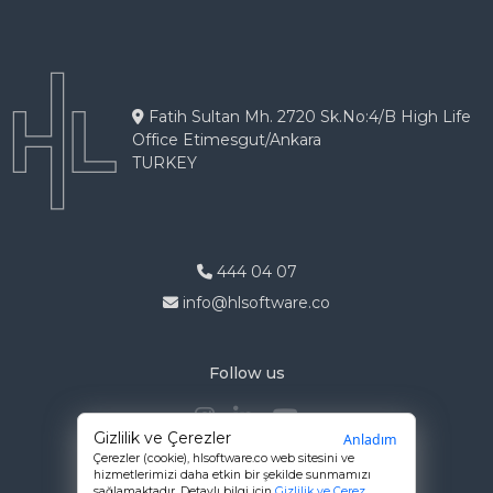
Fatih Sultan Mh. 2720 Sk.No:4/B High Life
Office Etimesgut/Ankara
TURKEY
444 04 07
info@hlsoftware.co
Follow us
Gizlilik ve Çerezler
Anladım
Çerezler (cookie),
hlsoftware.co
web sitesini ve
hizmetlerimizi daha etkin bir şekilde sunmamızı
sağlamaktadır. Detaylı bilgi için
Gizlilik ve Çerez